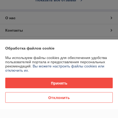
Показать все отзывы
О нас
Контакты
Доставка и оплата
Обработка файлов cookie
График работы
Мы используем файлы cookies для обеспечения удобства
пользователей портала и предоставления персональных
рекомендаций.
Вы можете настроить файлы cookies или
Полная версия сайта
отключить их.
Политика обработки cookies
Принять
Сайт создан на платформе Deal.by
Отклонить