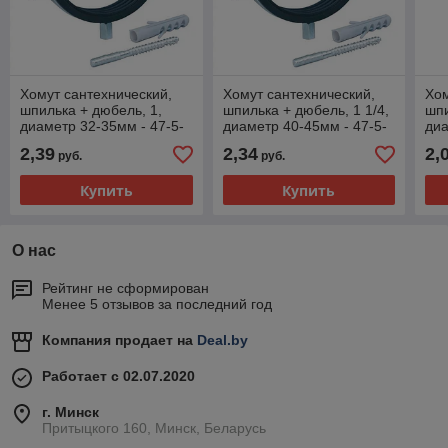
Хомут сантехнический,
Хомут сантехнический,
Хом
шпилька + дюбель, 1,
шпилька + дюбель, 1 1/4,
шпи
диаметр 32-35мм - 47-5-
диаметр 40-45мм - 47-5-
диа
030
042
04
2,39
2,34
2,
руб.
руб.
Купить
Купить
О нас
Рейтинг не сформирован
Менее 5 отзывов за последний год
Компания продает на
Deal.by
Работает с 02.07.2020
г. Минск
Притыцкого 160, Минск, Беларусь