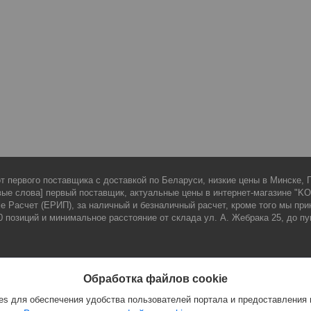
 первого поставщика с доставкой по Беларуси, низкие цены в Минске, Г
е слова] первый поставщик, актуальные цены в интернет-магазине "KOOL
е Расчет (ЕРИП), за наличный и безналичный расчет, кроме того мы при
 позиций и минимальное расстояние от склада ул. А. Жебрака 25, до пу
Каталог
Доставка, оплата и возврат
Обработка файлов cookie
Каталог продукции
Доставка
s для обеспечения удобства пользователей портала и предоставления
Новинки
Возврат и обмен