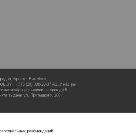
родно, Бресте, Витебске,
.BY", +375 (29) 330-20-37 А1. У нас вы
нимаем кары рассрочки на срок до 8
нкта выдачи ул. Притыцкого, 160.
Отзывы наших покупателей
Отзывы
 персональных рекомендаций.