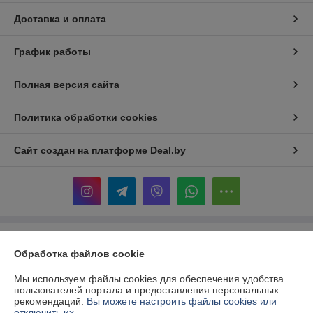
Доставка и оплата
График работы
Полная версия сайта
Политика обработки cookies
Сайт создан на платформе Deal.by
Информация для покупателя
Обработка файлов cookie
Юридическое лицо:
ООО «Территория инструмента»
Республика Беларусь, 220017, г. Минск, ул. Притыцкого, 160,
Мы используем файлы cookies для обеспечения удобства
помещение 174.
пользователей портала и предоставления персональных
рекомендаций.
Вы можете настроить файлы cookies или
Регистрационный номер ЕГР: 192208106
отключить их.