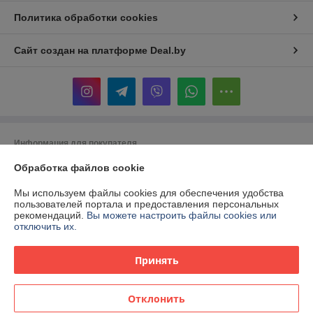
Политика обработки cookies
Сайт создан на платформе Deal.by
Информация для покупателя
Юридическое лицо:
ООО «Территория инструмента»
Обработка файлов cookie
Республика Беларусь, 220017, г. Минск, ул. Притыцкого, 160,
помещение 174.
Мы используем файлы cookies для обеспечения удобства
пользователей портала и предоставления персональных
Регистрационный номер ЕГР: 192208106
рекомендаций.
Вы можете настроить файлы cookies или
отключить их.
УНП: 192208106
Регистрационный орган: Минский горисполком
Принять
Дата регистрации компании: 05.02.2014
Отклонить
Местонахождение книги жалоб и предложений: Притыцкого 160