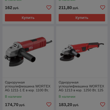
(пылезащита двигателя и
(рег. об., пылезащита
162
211,80
руб.
руб.
Купить
Купить
Одноручная
Одноручная
углошлифмашина WORTEX
углошлифмашина WORTEX
AG 1211-1 E в кор. 1100 Вт,
AG 1213 в кор. 1250 Вт, 125
125 мм, 0-11000 об/мин
мм, 0-11000 об/мин (рег.
В наличии
В наличии
(рег. об., пылезащита
об., пылезащита
174,70
183,20
руб.
руб.