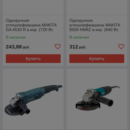
Одноручная
Одноручная
углошлифмашина MAKITA
углошлифмашина MAKITA
GA 4530 R в кор. (720 Вт,
9558 HNRZ в кор. (840 Вт,
диск 115х22 мм, плавный
диск 125х22 мм, плавный
В наличии
В наличии
пуск)
пуск)
243,88
312
руб.
руб.
Купить
Купить