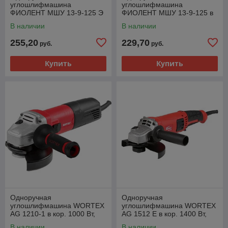
углошлифмашина
углошлифмашина
ФИОЛЕНТ МШУ 13-9-125 Э
ФИОЛЕНТ МШУ 13-9-125 в
в кор. (1100 Вт, диск 125х22
кор. (1100 Вт, диск 125х22
В наличии
В наличии
мм, плавный пуск)
мм)
255,20
229,70
руб.
руб.
Купить
Купить
Одноручная
Одноручная
углошлифмашина WORTEX
углошлифмашина WORTEX
AG 1210-1 в кор. 1000 Вт,
AG 1512 E в кор. 1400 Вт,
125 мм, 11000 об/мин
150 мм, 0-11000 об/мин
В наличии
В наличии