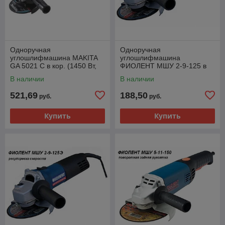
Одноручная
Одноручная
углошлифмашина MAKITA
углошлифмашина
GA 5021 C в кор. (1450 Вт,
ФИОЛЕНТ МШУ 2-9-125 в
диск 125х22 мм, плавный
кор. (900 Вт, диск 125х22
В наличии
В наличии
пуск)
мм, без регул. об.)
521,69
188,50
руб.
руб.
Купить
Купить