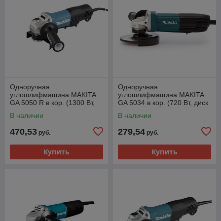
Одноручная
Одноручная
углошлифмашина MAKITA
углошлифмашина MAKITA
GA 5050 R в кор. (1300 Вт,
GA 5034 в кор. (720 Вт, диск
диск 125х22 мм, плавный
125х22 мм, без регул. об.)
В наличии
В наличии
пуск)
470,53
279,54
руб.
руб.
Купить
Купить