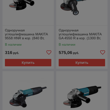
Одноручная
Одноручная
углошлифмашина MAKITA
углошлифмашина MAKITA
9558 HNR в кор. (840 Вт,
GA 4550 R в кор. (1300 Вт,
диск 125х22 мм без регул.
диск 115х22 мм)
В наличии
В наличии
об.)
316
575,06
руб.
руб.
Купить
Купить