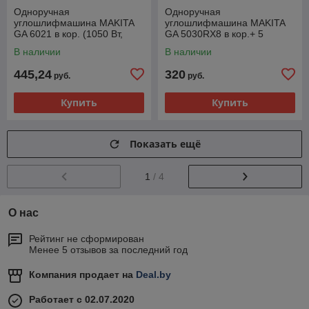
Одноручная
Одноручная
углошлифмашина MAKITA
углошлифмашина MAKITA
GA 6021 в кор. (1050 Вт,
GA 5030RX8 в кор.+ 5
диск 150х22 мм)
отрезных кругов (720 Вт,
В наличии
В наличии
диск 125х22 мм., без регул.
об.
445,24
320
руб.
руб.
Купить
Купить
Показать ещё
1
/ 4
О нас
Рейтинг не сформирован
Менее 5 отзывов за последний год
Компания продает на
Deal.by
Работает с 02.07.2020