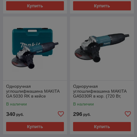
Купить
Купить
Одноручная
Одноручная
углошлифмашина MAKITA
углошлифмашина MAKITA
GA 5030 RK в кейсе
GA5030R в кор. (720 Вт,
(125мм,720Вт,11000об\м,кей
диск 125х22 мм без регул.
В наличии
В наличии
с)
об.)
340
296
руб.
руб.
Купить
Купить