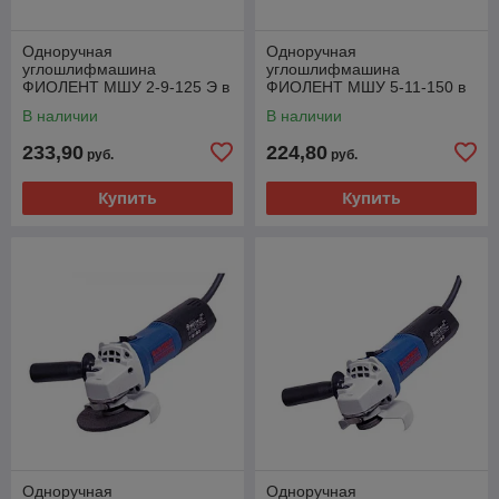
Одноручная
Одноручная
углошлифмашина
углошлифмашина
ФИОЛЕНТ МШУ 2-9-125 Э в
ФИОЛЕНТ МШУ 5-11-150 в
кор. (900 Вт, диск 125х22
кор. (1100 Вт, диск 150х22
В наличии
В наличии
мм, плавный пуск, регул.
мм, без регул. об.)
об.)
233,90
224,80
руб.
руб.
Купить
Купить
Одноручная
Одноручная