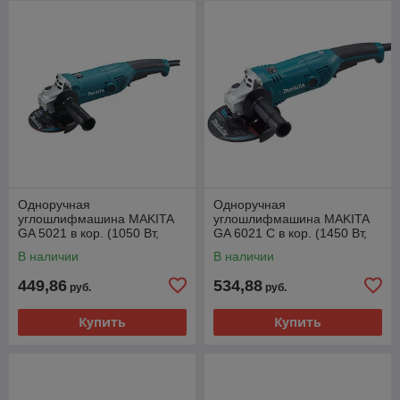
Одноручная
Одноручная
углошлифмашина MAKITA
углошлифмашина MAKITA
GA 5021 в кор. (1050 Вт,
GA 6021 C в кор. (1450 Вт,
диск 125х22 мм, без регул.
диск 150х22 мм, плавный
В наличии
В наличии
об.)
пуск)
449,86
534,88
руб.
руб.
Купить
Купить