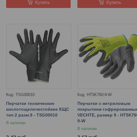
Купить
Купить
TSG00010
HT5K760-9-W
Перчатки технические
Перчатки с нитриловым
кислотощелочестойкие КЩС
покрытием гофрированны
тип 2 разм.9 - TSG00010
VECHTE, размер 9 - HT5K76
9-W
В наличии
В наличии