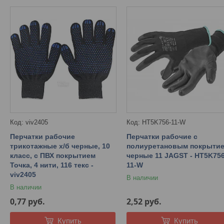
viv2405
HT5K756-11-W
Перчатки рабочие
Перчатки рабочие с
трикотажные х/б черные, 10
полиуретановым покрыти
класс, с ПВХ покрытием
черные 11 JAGST - HT5K756
Точка, 4 нити, 116 текс -
11-W
viv2405
В наличии
В наличии
0,77
руб.
2,52
руб.
Купить
Купить