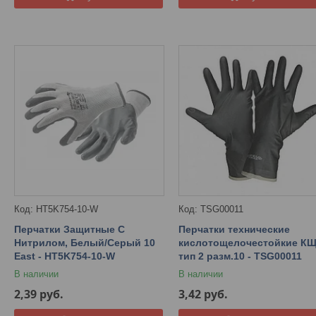
HT5K754-10-W
TSG00011
Перчатки Защитные С
Перчатки технические
Нитрилом, Белый/Серый 10
кислотощелочестойкие К
East - HT5K754-10-W
тип 2 разм.10 - TSG00011
В наличии
В наличии
2,39
руб.
3,42
руб.