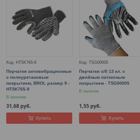
HT5K765-9
TSG00005
Перчатки антивибрационные
Перчатки х/б 13 кл. с
с полиуретановым
двойным латексным
покрытием, BROL размер 9 -
покрытием - TSG00005
HT5K765-9
В наличии
В наличии
31,68
руб.
1,55
руб.
Купить
Купить