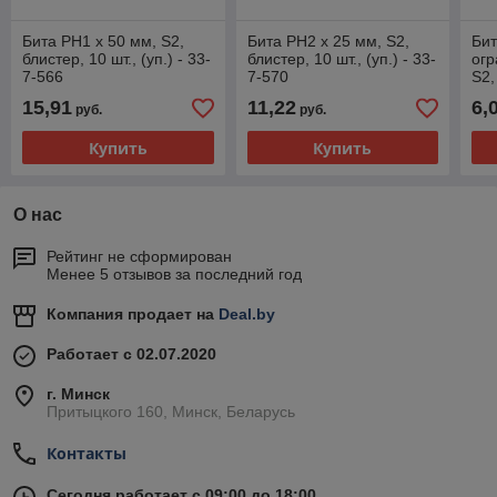
Бита PH1 х 50 мм, S2,
Бита PH2 х 25 мм, S2,
Бит
блистер, 10 шт., (уп.) - 33-
блистер, 10 шт., (уп.) - 33-
огр
7-566
7-570
S2,
15,91
11,22
6,
руб.
руб.
Купить
Купить
О нас
Рейтинг не сформирован
Менее 5 отзывов за последний год
Компания продает на
Deal.by
Работает с 02.07.2020
г. Минск
Притыцкого 160, Минск, Беларусь
Контакты
Сегодня работает с 09:00 до 18:00