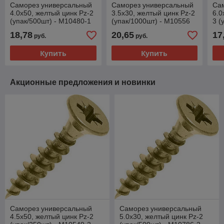
Саморез универсальный
Саморез универсальный
Са
4.0х50, желтый цинк Pz-2
3.5х30, желтый цинк Pz-2
6.0
(упак/500шт) - M10480-1
(упак/1000шт) - M10556
3 (
18,78
20,65
17
руб.
руб.
Купить
Купить
Акционные предложения и новинки
Саморез универсальный
Саморез универсальный
4.5х50, желтый цинк Pz-2
5.0х30, желтый цинк Pz-2