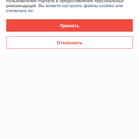
пользователей портала и предоставления персональных
рекомендаций.
Вы можете настроить файлы cookies или
отключить их.
Принять
Отклонить
Саморез универсальный
Саморез универсальный
5.0х90, желтый цинк Pz-2
5.0х45, желтый цинк Pz-2
(упак/150шт) - M11918
(упак/400шт) - M11709
В наличии
В наличии
11,90
23,30
руб.
руб.
Купить
Купить
Показать ещё