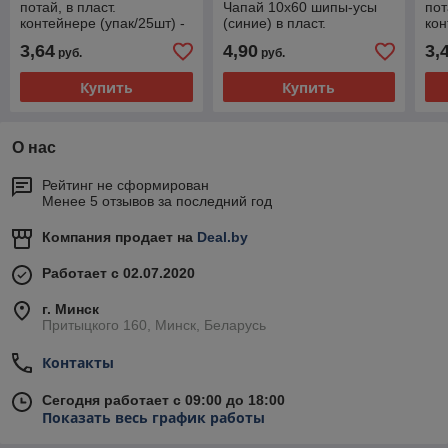
потай, в пласт.
Чапай 10х60 шипы-усы
пот
контейнере (упак/25шт) -
(синие) в пласт.
кон
mb10007
контейнере (25 шт.) -
mb
3,64
4,90
3,
руб.
руб.
MB10533
Купить
Купить
О нас
Рейтинг не сформирован
Менее 5 отзывов за последний год
Компания продает на
Deal.by
Работает с 02.07.2020
г. Минск
Притыцкого 160, Минск, Беларусь
Контакты
Сегодня работает с 09:00 до 18:00
Показать весь график работы