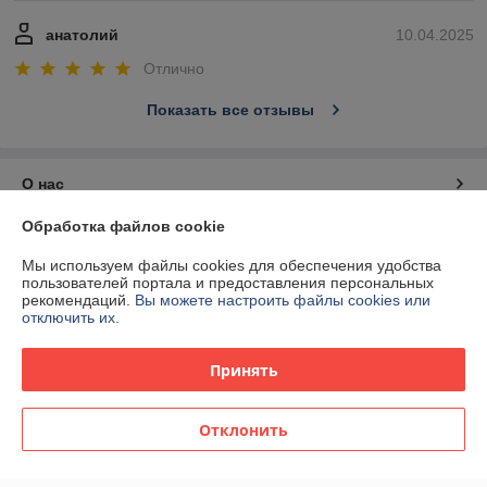
анатолий
10.04.2025
Отлично
Показать все отзывы
О нас
Обработка файлов cookie
Контакты
Мы используем файлы cookies для обеспечения удобства
пользователей портала и предоставления персональных
Доставка и оплата
рекомендаций.
Вы можете настроить файлы cookies или
отключить их.
График работы
Принять
Полная версия сайта
Отклонить
Политика обработки cookies