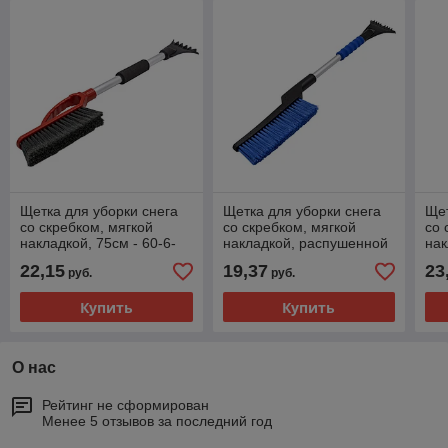
Щетка для уборки снега
Щетка для уборки снега
Щет
со скребком, мягкой
со скребком, мягкой
со 
накладкой, 75см - 60-6-
накладкой, распушенной
нак
053
щетиной, 70см - 60-6-057
щет
22,15
19,37
23
руб.
руб.
70с
Купить
Купить
О нас
Рейтинг не сформирован
Менее 5 отзывов за последний год