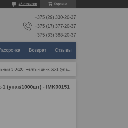
45 отзывов
Корзина
+375 (29) 330-20-37
+375 (17) 377-20-37
+375 (33) 388-20-37
Рассрочка
Возврат
Отзывы
Саморез универсальный 3.0х20, желтый цинк pz-1 (упак/1000шт) - imk00151
1 (упак/1000шт) - IMK00151