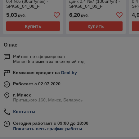
0,4 №6 (80шт/упак) -
цинк 0,4 №7 (100шт/уп) -
0,4
SPK58_04_08_F
SPK58_04_09_F
SP
5,03
6,20
4,
руб.
руб.
Купить
Купить
О нас
Рейтинг не сформирован
Менее 5 отзывов за последний год
Компания продает на
Deal.by
Работает с 02.07.2020
г. Минск
Притыцкого 160, Минск, Беларусь
Контакты
Сегодня работает с 09:00 до 18:00
Показать весь график работы