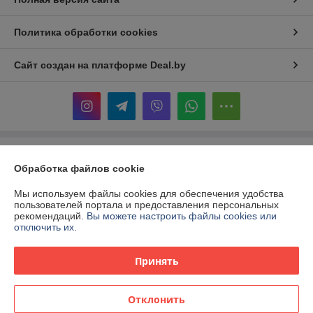
Политика обработки cookies
Сайт создан на платформе Deal.by
Информация для покупателя
Обработка файлов cookie
Юридическое лицо:
ООО «Территория инструмента»
Республика Беларусь, 220017, г. Минск, ул. Притыцкого, 160,
Мы используем файлы cookies для обеспечения удобства
помещение 174.
пользователей портала и предоставления персональных
рекомендаций.
Вы можете настроить файлы cookies или
Регистрационный номер ЕГР: 192208106
отключить их.
УНП: 192208106
Принять
Регистрационный орган: Минский горисполком
Дата регистрации компании: 05.02.2014
Отклонить
Местонахождение книги жалоб и предложений: Притыцкого 160