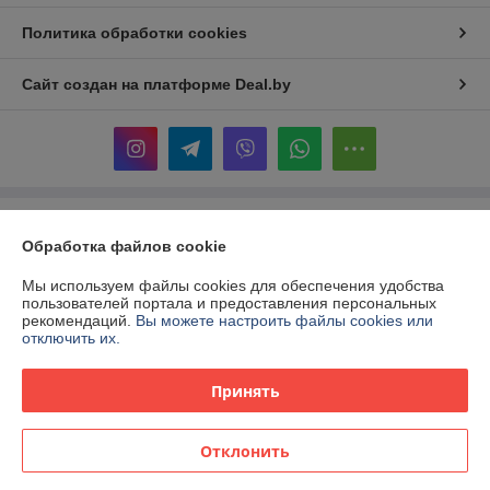
Политика обработки cookies
Сайт создан на платформе Deal.by
Информация для покупателя
Обработка файлов cookie
Юридическое лицо:
ООО «Территория инструмента»
Республика Беларусь, 220017, г. Минск, ул. Притыцкого, 160,
Мы используем файлы cookies для обеспечения удобства
помещение 174.
пользователей портала и предоставления персональных
рекомендаций.
Вы можете настроить файлы cookies или
Регистрационный номер ЕГР: 192208106
отключить их.
УНП: 192208106
Принять
Регистрационный орган: Минский горисполком
Дата регистрации компании: 05.02.2014
Отклонить
Местонахождение книги жалоб и предложений: Притыцкого 160