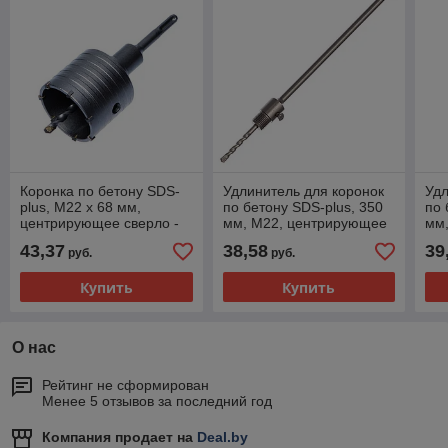
Коронка по бетону SDS-
Удлинитель для коронок
Удл
plus, М22 х 68 мм,
по бетону SDS-plus, 350
по 
центрирующее сверло -
мм, М22, центрирующее
мм
36-7-768
сверло - 36-7-950
све
43,37
38,58
39
руб.
руб.
Купить
Купить
О нас
Рейтинг не сформирован
Менее 5 отзывов за последний год
Компания продает на
Deal.by