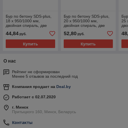
Бур по бетону SDS-plus,
Бур по бетону SDS-plus,
Бур
18 х 950/1000 мм,
20 х 950/1000 мм,
25 
двойная спираль, две
двойная спираль, две
дво
режущие кромки - 36-4-
режущие кромки - 36-4-
реж
44,84
52,80
48
руб.
руб.
918
920
92
Купить
Купить
О нас
Рейтинг не сформирован
Менее 5 отзывов за последний год
Компания продает на
Deal.by
Работает с 02.07.2020
г. Минск
Притыцкого 160, Минск, Беларусь
Контакты