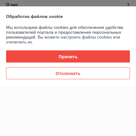
О нас
Обработка файлов cookie
Контакты
Мы используем файлы cookies для обеспечения удобства
пользователей портала и предоставления персональных
Доставка и оплата
рекомендаций.
Вы можете настроить файлы cookies или
отключить их.
График работы
Принять
Полная версия сайта
Отклонить
Политика обработки cookies
Сайт создан на платформе Deal.by
Информация для покупателя