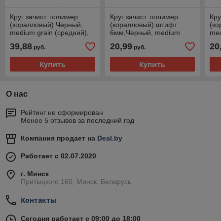
Круг зачист. полимер.
Круг зачист. полимер.
Кру
(коралловый) Черный,
(коралловый) штифт
(ко
medium grain (средний),
6мм,Черный, medium
med
180х22,2х15мм - 37-1-
grain (средний), 75х15мм
125
39,88
20,99
20
руб.
руб.
403
- 37-1-408
40
Купить
Купить
О нас
Рейтинг не сформирован
Менее 5 отзывов за последний год
Компания продает на
Deal.by
Работает с 02.07.2020
г. Минск
Притыцкого 160, Минск, Беларусь
Контакты
Сегодня работает с 09:00 до 18:00