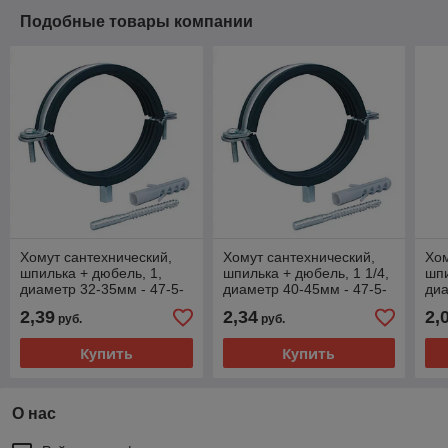
Подобные товары компании
Хомут сантехнический,
Хомут сантехнический,
Хом
шпилька + дюбель, 1,
шпилька + дюбель, 1 1/4,
шпи
диаметр 32-35мм - 47-5-
диаметр 40-45мм - 47-5-
диа
030
042
04
2,39
2,34
2,
руб.
руб.
Купить
Купить
О нас