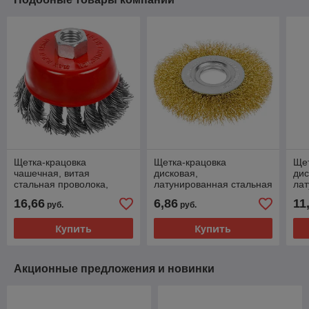
Щетка-крацовка
Щетка-крацовка
Щет
чашечная, витая
дисковая,
дис
стальная проволока,
латунированная стальная
лат
посадочная гайка М14,
проволока, посадочный
про
16,66
6,86
11
руб.
руб.
75мм - 45-1-203
d=22,2 мм, 100мм - 45-2-
d=2
110
11
Купить
Купить
Акционные предложения и новинки