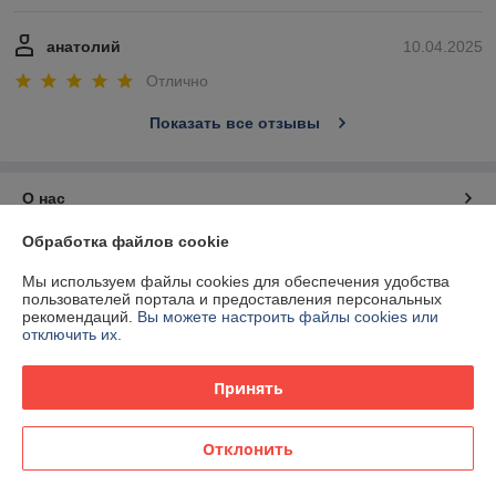
анатолий
10.04.2025
Отлично
Показать все отзывы
О нас
Обработка файлов cookie
Контакты
Мы используем файлы cookies для обеспечения удобства
пользователей портала и предоставления персональных
Доставка и оплата
рекомендаций.
Вы можете настроить файлы cookies или
отключить их.
График работы
Принять
Полная версия сайта
Отклонить
Политика обработки cookies