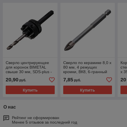
Сверло центрирующее
Сверло по керамике 8,0 х
Кор
для коронок BIMETAL
80 мм, 4 режущих
сте
свыше 30 мм, SDS-plus -
кромки, ВК8, 6-гранный
х 3
36-8-002
хвостовик - 35-4-008
хво
20,90
7,85
20
руб.
руб.
Купить
Купить
О нас
Рейтинг не сформирован
Менее 5 отзывов за последний год