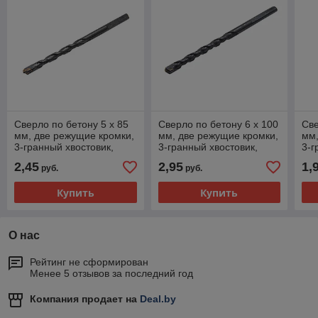
Сверло по бетону 5 х 85
Сверло по бетону 6 х 100
Све
мм, две режущие кромки,
мм, две режущие кромки,
мм,
3-гранный хвостовик,
3-гранный хвостовик,
3-г
оксидированное - 36-9-
оксидированное - 36-9-
36-
2,45
2,95
1,
руб.
руб.
050
060
Купить
Купить
О нас
Рейтинг не сформирован
Менее 5 отзывов за последний год
Компания продает на
Deal.by