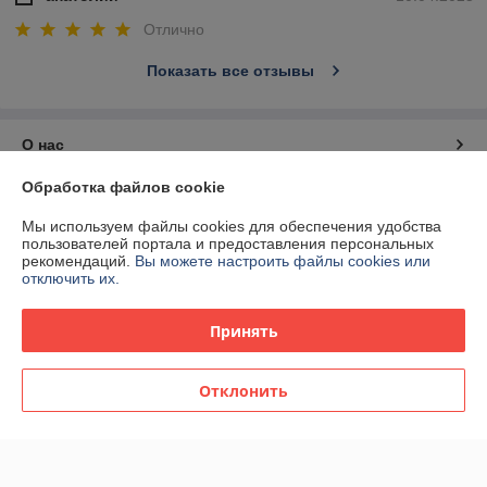
Отлично
Показать все отзывы
О нас
Обработка файлов cookie
Контакты
Мы используем файлы cookies для обеспечения удобства
пользователей портала и предоставления персональных
Доставка и оплата
рекомендаций.
Вы можете настроить файлы cookies или
отключить их.
График работы
Принять
Полная версия сайта
Отклонить
Политика обработки cookies
Сайт создан на платформе Deal.by