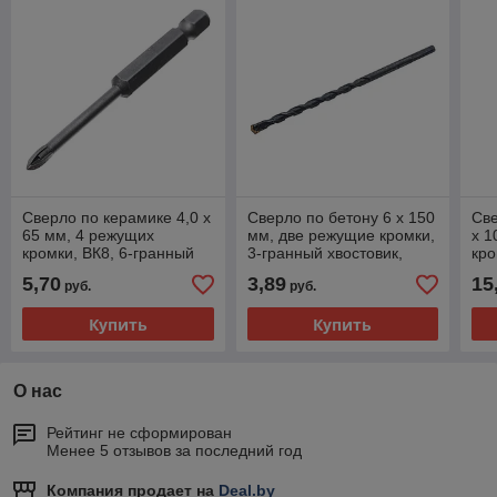
Сверло по керамике 4,0 х
Сверло по бетону 6 х 150
Све
65 мм, 4 режущих
мм, две режущие кромки,
х 1
кромки, ВК8, 6-гранный
3-гранный хвостовик,
кро
хвостовик - 35-4-004
оксидированное - 36-9-
хво
5,70
3,89
15
руб.
руб.
061
Купить
Купить
О нас
Рейтинг не сформирован
Менее 5 отзывов за последний год
Компания продает на
Deal.by