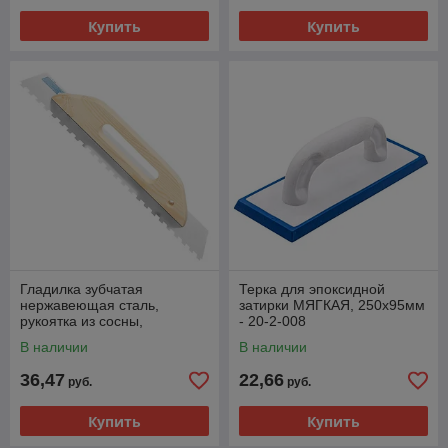
Купить
Купить
Гладилка зубчатая
Терка для эпоксидной
нержавеющая сталь,
затирки МЯГКАЯ, 250х95мм
рукоятка из сосны,
- 20-2-008
480х130мм, зуб 8х8мм - 27-
В наличии
В наличии
0-108
36,47
22,66
руб.
руб.
Купить
Купить