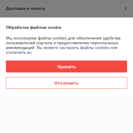
Доставка и оплата
График работы
Обработка файлов cookie
Полная версия сайта
Мы используем файлы cookies для обеспечения удобства
пользователей портала и предоставления персональных
рекомендаций.
Вы можете настроить файлы cookies или
Политика обработки cookies
отключить их.
Сайт создан на платформе Deal.by
Принять
Отклонить
Информация для покупателя
Юридическое лицо:
ООО «Территория инструмента»
Республика Беларусь, 220017, г. Минск, ул. Притыцкого, 160,
помещение 174.
Регистрационный номер ЕГР: 192208106