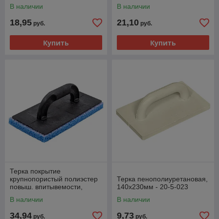
270х125мм, зуб 8х8мм - 27-
280х140х8мм - 20-2-004
В наличии
В наличии
0-008
18,95
21,10
руб.
руб.
Купить
Купить
Терка покрытие
крупнопористый полиэстер
Терка пенополиуретановая,
повыш. впитывемости,
140х230мм - 20-5-023
пластик. осн-е,
В наличии
В наличии
280х140х20мм - 20-2-007
34,94
9,73
руб.
руб.