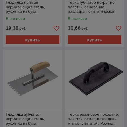
Гладилка прямая
Терка губчатое покрытие,
нержавеющая сталь,
пластик. основание,
рукоятка из бука,
накладка - синтетическая
270х125мм - 27-0-000
резина , 250х130х18мм -
В наличии
В наличии
20-2-003
19,38
30,66
руб.
руб.
Купить
Купить
Гладилка зубчатая
Терка резиновое покрытие,
нержавеющая сталь,
пластик. осн-е, накладка -
рукоятка из бука,
мягкая синтетич. Резина,