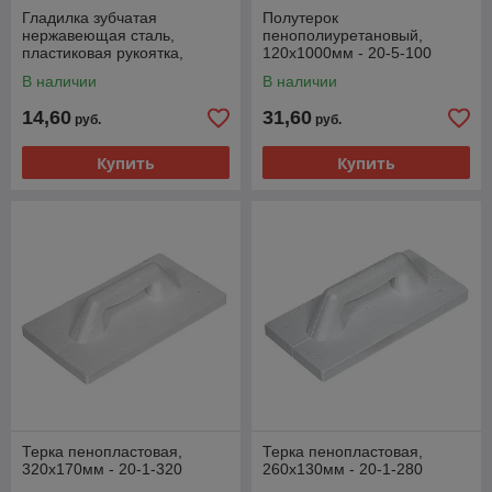
Гладилка зубчатая
Полутерок
нержавеющая сталь,
пенополиуретановый,
пластиковая рукоятка,
120х1000мм - 20-5-100
130х270мм, зуб 10х10мм -
В наличии
В наличии
27-1-010
14,60
31,60
руб.
руб.
Купить
Купить
Терка пенопластовая,
Терка пенопластовая,
320х170мм - 20-1-320
260х130мм - 20-1-280