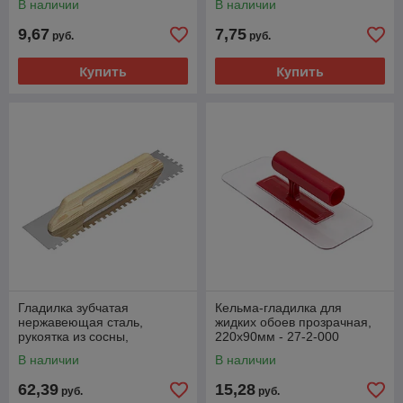
В наличии
В наличии
9,67
7,75
руб.
руб.
Купить
Купить
Гладилка зубчатая
Кельма-гладилка для
нержавеющая сталь,
жидких обоев прозрачная,
рукоятка из сосны,
220х90мм - 27-2-000
480х130мм, зуб 10х10мм -
В наличии
В наличии
27-0-110
62,39
15,28
руб.
руб.